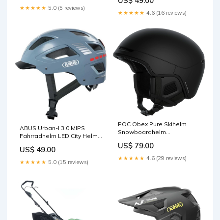
US$ 49.00
imported eBay
★★★★★
5.0 (5 reviews)
★★★★★
4.6 (16 reviews)
POC Obex Pure Skihelm
ABUS Urban-I 3.0 MIPS
Snowboardhelm
Fahrradhelm LED City Helm
Wintersport Helm Neu 59-62
Neu M 52-58 cm Sport
US$ 79.00
cm Multimedia
US$ 49.00
★★★★★
4.6 (29 reviews)
★★★★★
5.0 (15 reviews)