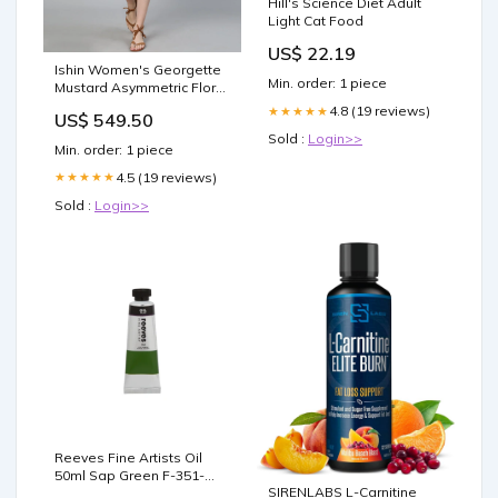
Hill's Science Diet Adult
Light Cat Food
US$ 22.19
Ishin Women's Georgette
Min. order: 1 piece
Mustard Asymmetric Floral
Printed Dress New Kurtas
4.8 (19 reviews)
★★★★★
US$ 549.50
Sold :
Login>>
Min. order: 1 piece
4.5 (19 reviews)
★★★★★
Sold :
Login>>
Reeves Fine Artists Oil
50ml Sap Green F-351-
SIRENLABS L-Carnitine
1507