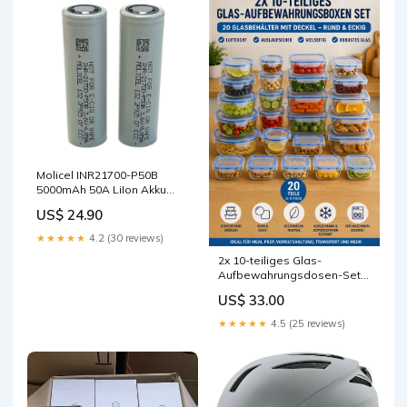
Molicel INR21700-P50B
5000mAh 50A LiIon Akku
Zelle - Set mit 2 Stück
US$ 24.90
Preis_>250
★★★★★
4.2 (30 reviews)
2x 10-teiliges Glas-
Aufbewahrungsdosen-Set –
20-teilig mit Deckel
US$ 33.00
imported eBay
★★★★★
4.5 (25 reviews)