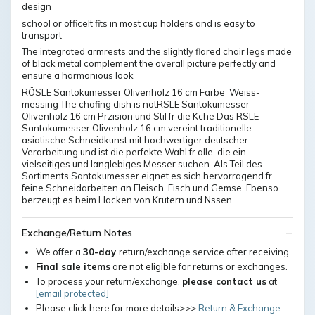
design
school or officeIt fits in most cup holders and is easy to
transport
The integrated armrests and the slightly flared chair legs made
of black metal complement the overall picture perfectly and
ensure a harmonious look
RÖSLE Santokumesser Olivenholz 16 cm Farbe_Weiss-
messing The chafing dish is notRSLE Santokumesser
Olivenholz 16 cm Przision und Stil fr die Kche Das RSLE
Santokumesser Olivenholz 16 cm vereint traditionelle
asiatische Schneidkunst mit hochwertiger deutscher
Verarbeitung und ist die perfekte Wahl fr alle, die ein
vielseitiges und langlebiges Messer suchen. Als Teil des
Sortiments Santokumesser eignet es sich hervorragend fr
feine Schneidarbeiten an Fleisch, Fisch und Gemse. Ebenso
berzeugt es beim Hacken von Krutern und Nssen
Exchange/Return Notes
We offer a
30-day
return/exchange service after receiving.
Final sale items
are not eligible for returns or exchanges.
To process your return/exchange,
please contact us
at
[email protected]
Please click here for more details>>>
Return & Exchange