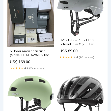
UVEX Urban Planet LED
Fahrradhelm City E-Bike
Urban Helm Unisex Neu 58-
US$ 89.00
50 Paar Amazon Schuhe
61 cm Hobby und Freizeit
(Marke: CHATTAWAK & The
★★★★★
4.4 (26 reviews)
Drop) shoptok
US$ 169.00
★★★★★
4.4 (27 reviews)