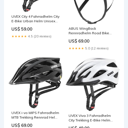
UVEX City 4 Fahrradhelm City
E-Bike Urban Helm Unisex
Neu, 55-58 cm Aktion
ABUS WingBack
US$ 59.00
Rennradhelm Road Bike
★★★★★
4.5 (20 reviews)
Gravel Helm Unisex
US$ 69.00
Erwachsene Neu, M 54-58cm
Haushaltskleingeräte
★★★★★
5.0 (12 reviews)
UVEX i-vo MIPS Fahrradhelm
UVEX Viva 3 Fahrradhelm
MTB Trekking Rennrad Helm
City Trekking E-Bike Helm
Unisex Neu 56-62 cm
US$ 69.00
Unisex Neu 56-62 cm
Haushaltskleingeräte