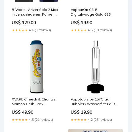
B-Ware - Arizer Solo 2 Max
VapourOn CS-E
in verschiedenen Farben
Digitalwaage Gold 6264
Preis_>250
US$ 129.00
US$ 19.90
★★★★★
4.6 (8 reviews)
★★★★★
4.5 (30 reviews)
XVAPE Cheech & Chong’s
Vapotools by 157Grad
Mambo Herb Stick
Bubbler / Wasserfilter aus
Hersteller_DAVINCI
Glas passend für Starry 4.0
US$ 49.90
US$ 19.90
Hersteller_DAVINCI
★★★★★
4.5 (21 reviews)
★★★★★
4.2 (25 reviews)