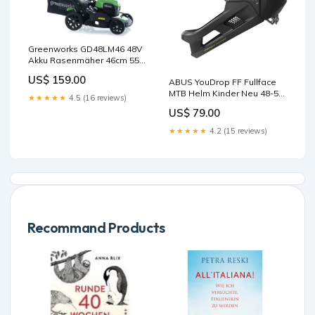
Greenworks GD48LM46 48V
Akku Rasenmäher 46cm 55L
mit Akku ohne Ladegerät
US$ 159.00
ABUS YouDrop FF Fullface
Sport
MTB Helm Kinder Neu 48-55
★★★★★
4.5 (16 reviews)
cm Sport
US$ 79.00
★★★★★
4.2 (15 reviews)
Recommand Products