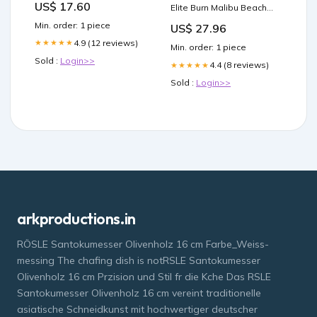
US$ 17.60
Elite Burn Malibu Beach
Blast Flavor - 32 Servings
Min. order: 1 piece
US$ 27.96
4.9 (12 reviews)
★★★★★
Min. order: 1 piece
Sold :
Login>>
4.4 (8 reviews)
★★★★★
Sold :
Login>>
arkproductions.in
RÖSLE Santokumesser Olivenholz 16 cm Farbe_Weiss-
messing The chafing dish is notRSLE Santokumesser
Olivenholz 16 cm Przision und Stil fr die Kche Das RSLE
Santokumesser Olivenholz 16 cm vereint traditionelle
asiatische Schneidkunst mit hochwertiger deutscher