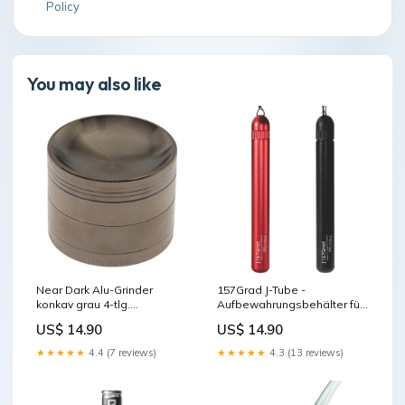
Policy
You may also like
Near Dark Alu-Grinder
157Grad J-Tube -
konkav grau 4-tlg.
Aufbewahrungsbehälter für
Hersteller_DAVINCI
selbstgedrehte Zigaretten
US$ 14.90
US$ 14.90
Color:Black
★★★★★
4.4 (7 reviews)
★★★★★
4.3 (13 reviews)