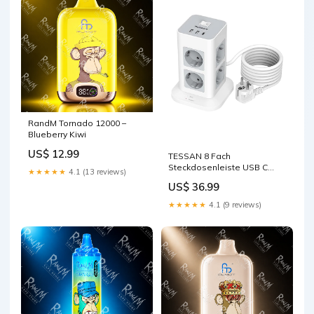
RandM Tornado 12000 –
Blueberry Kiwi
US$ 12.99
TESSAN 8 Fach
Steckdosenleiste USB C
★★★★★
4.1 (13 reviews)
Mehrfachstecker,mit 2M
US$ 36.99
Verlängerungskabel EU to IT
★★★★★
4.1 (9 reviews)