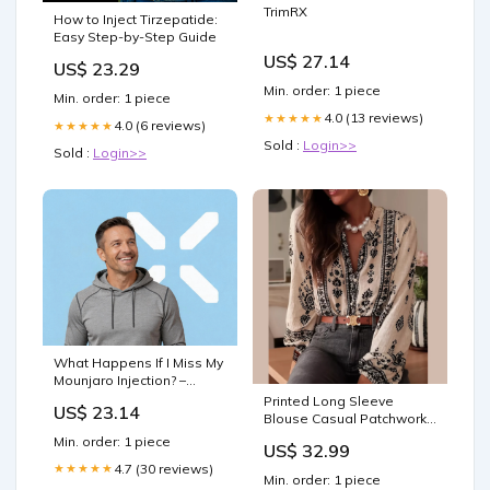
TrimRX
How to Inject Tirzepatide:
Easy Step-by-Step Guide
US$ 27.14
US$ 23.29
Min. order: 1 piece
Min. order: 1 piece
4.0 (13 reviews)
★★★★★
4.0 (6 reviews)
★★★★★
Sold :
Login>>
Sold :
Login>>
What Happens If I Miss My
Mounjaro Injection? –
PlexusDx
Printed Long Sleeve
US$ 23.14
Blouse Casual Patchwork
Jacket
Min. order: 1 piece
US$ 32.99
4.7 (30 reviews)
★★★★★
Min. order: 1 piece