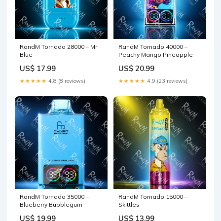
RandM Tornado 28000 – Mr
RandM Tornado 40000 –
Blue
Peachy Mango Pineapple
US$ 17.99
US$ 20.99
★★★★★
4.8 (8 reviews)
★★★★★
4.9 (23 reviews)
RandM Tornado 35000 –
RandM Tornado 15000 –
Blueberry Bubblegum
Skittles
US$ 19.99
US$ 13.99