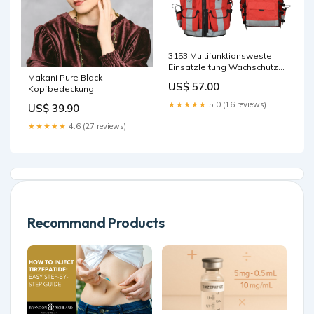
3153 Multifunktionsweste
Einsatzleitung Wachschutz
Makani Pure Black
Sicherheit Hundeführer
US$ 57.00
Kopfbedeckung
Wachdienst SAR Wählen
Sie den Patch für Ihre
★★★★★
5.0 (16 reviews)
US$ 39.90
Weste:STRASSENARBEITER
★★★★★
4.6 (27 reviews)
Recommand Products